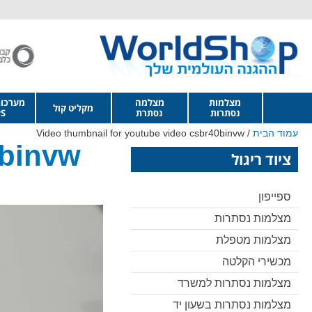
מצלמות
מצלמה
מערכו
מקליט קול
נסתרות
נסתרת
S
עמוד הבית
/ Video thumbnail for youtube video csbr40binvw
0binvw
ציוד ריגול
ספייפון
מצלמות נסתרות
מצלמות מטפלת
מכשירי הקלטה
מצלמות נסתרות למשרד
מצלמות נסתרות בשעון יד