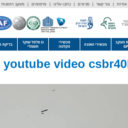
אודות
צור קשר
סניפים
כתבו עלינו
פרסומים
מעקב הזמנות
ת מעקב
מכשירי
גז פלפל שוקר
מכשירי האזנה
בדיקת ה
GP
הקלטה
חשמלי
r youtube video csbr4