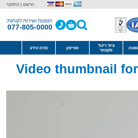
הרשם |
התחבר
הזמנות ושירות לקוחות:
077-805-0000
ציוד ריגול
אזנה
ספייפון
מרכז הידע
מקצועי
Video thumbnail fo