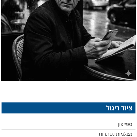
ציוד ריגול
ספייפון
מצלמות נסתרות