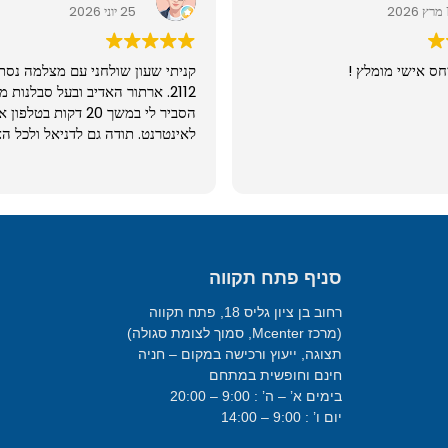
2
25 יוני 2026
חס אישי מומלץ !
קניתי שעון שולחני עם מצלמה נסת
2112. ארתור האדיב ובעל סבלנות 
הסביר לי במשך 20 דקות בט
לאינטרנט. תודה גם לדניאל ולכל הצ
מעולה ובאיכות גבוהה מאוד. שווה.
סניף פתח תקווה
רחוב בן ציון גליס 18, פתח תקווה
(מרכז Mcenter, סמוך לצומת סגולה)
תצוגה, ייעוץ ורכישה במקום – חניה
חינם וחופשית במתחם
בימים א’ – ה’ : 9:00 – 20:00
יום ו’ : 9:00 – 14:00