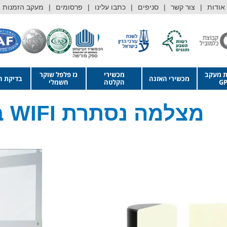
אודות
צור קשר
סניפים
כתבו עלינו
פרסומים
מעקב הזמנות
ת מעקב
מכשירי
גז פלפל שוקר
מכשירי האזנה
בדיקת ה
GP
הקלטה
חשמלי
מצלמה נסתרת WIFI במנורת לילה