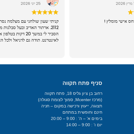
2
25 יוני 2026
חס אישי מומלץ !
קניתי שעון שולחני עם מצלמה נסת
2112. ארתור האדיב ובעל סבלנות 
הסביר לי במשך 20 דקות בט
לאינטרנט. תודה גם לדניאל ולכל הצ
מעולה ובאיכות גבוהה מאוד. שווה.
סניף פתח תקווה
רחוב בן ציון גליס 18, פתח תקווה
(מרכז Mcenter, סמוך לצומת סגולה)
תצוגה, ייעוץ ורכישה במקום – חניה
חינם וחופשית במתחם
בימים א’ – ה’ : 9:00 – 20:00
יום ו’ : 9:00 – 14:00