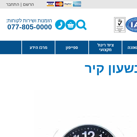
הרשם |
התחבר
הזמנות ושירות לקוחות:
077-805-0000
ציוד ריגול
אזנה
ספייפון
מרכז הידע
מקצועי
עון קיר