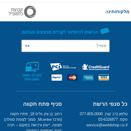
מלקוחותינו:
כל סנפי הרשת
סניף פתח תקווה
טלפון (רב קווי): 077-805-0000
רחוב בן ציון גליס 18, פתח תקווה
פקס: 03-6326877
(מרכז Mcenter, סמוך לצומת סגולה)
service@worldshop.co.il
תצוגה, ייעוץ ורכישה במקום – חניה
חינם וחופשית במתחם